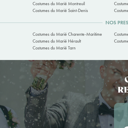
Costumes du Marié Montreuil
Costume
Costumes du Marié Saint-Denis
Costume
NOS PRES
Costumes du Marié Charente-Maritime
Costum
Costumes du Marié Hérault
Costume
Costumes du Marié Tarn
RE