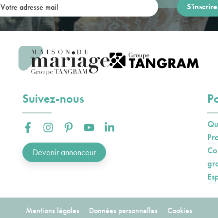
re adresse mail:
Suivez-nous
Po
Qu
Facebook :
Instagram :
Pinterest :
Youtube :
Linkedin :
Pr
Co
Devenir annonceur
gr
Es
Mentions légales
Données personnelles
Cookies