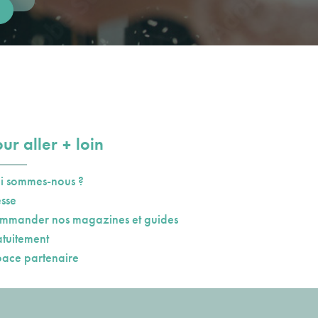
plus
ur aller
loin
i sommes-nous ?
esse
mmander nos magazines et guides
atuitement
pace partenaire