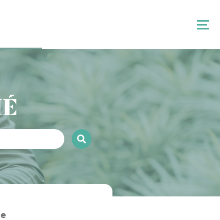
IÉ
ge