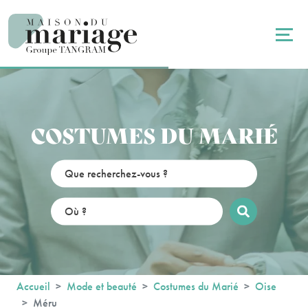
Panneau de gestion des cookies
COSTUMES DU MARIÉ
Accueil
Mode et beauté
Costumes du Marié
Oise
Méru