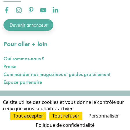
Facebook :
Instagram :
Pinterest :
Youtube :
Linkedin :
Devenir annonceur
plus
Pour aller
loin
Qui sommes-nous ?
Presse
Commander nos magazines et guides gratuitement
Espace partenaire
Mentions légales
Ce site utilise des cookies et vous donne le contrôle sur
Données personnelles
ceux que vous souhaitez activer
Cookies
Tout accepter
Tout refuser
Personnaliser
2023-2026
Conception et hébergement AXN
Politique de confidentialité