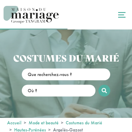
Panneau de gestion des cookies
COSTUMES DU MARIÉ
Accueil
Mode et beauté
Costumes du Marié
Hautes-Pyrénées
Argelès-Gazost