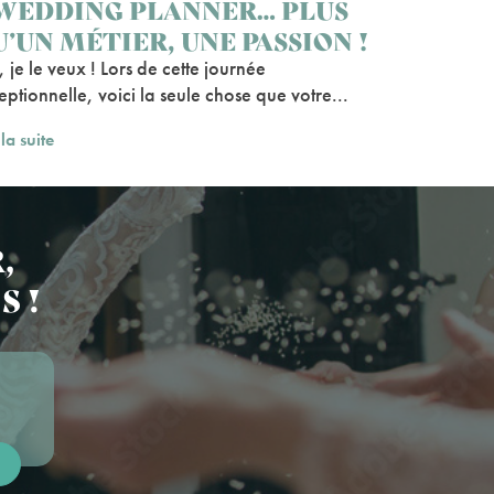
WEDDING PLANNER… PLUS
’UN MÉTIER, UNE PASSION !
 je le veux ! Lors de cette journée
eptionnelle, voici la seule chose que votre...
 la suite
,
S !