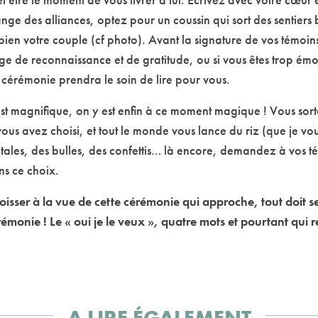
ange des alliances, optez pour un coussin qui sort des sentiers
bien votre couple (cf photo). Avant la signature de vos témoin
ge de reconnaissance et de gratitude, ou si vous êtes trop émo
cérémonie prendra le soin de lire pour vous.
est magnifique, on y est enfin à ce moment magique ! Vous sorte
ous avez choisi, et tout le monde vous lance du riz (que je vo
ales, des bulles, des confettis… là encore, demandez à vos té
s ce choix.
sser à la vue de cette cérémonie qui approche, tout doit se 
rémonie ! Le « oui je le veux », quatre mots et pourtant qui
A LIRE ÉGALEMENT