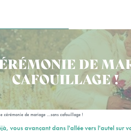
CÉRÉMONIE DE MAR
CAFOUILLAGE !
e cérémonie de mariage …sans cafouillage !
à, vous avançant dans l'allée vers l'autel sur v