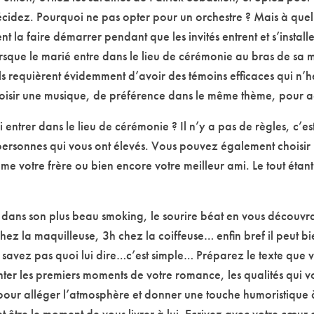
décidez. Pourquoi ne pas opter pour un orchestre ? Mais à que
t la faire démarrer pendant que les invités entrent et s’installe
rsque le marié entre dans le lieu de cérémonie au bras de sa
ails requièrent évidemment d’avoir des témoins efficaces qui n’
isir une musique, de préférence dans le même thème, pour ac
entrer dans le lieu de cérémonie ? Il n’y a pas de règles, c’est
personnes qui vous ont élevés. Vous pouvez également choisir
 votre frère ou bien encore votre meilleur ami. Le tout étant
yez dans son plus beau smoking, le sourire béat en vous déco
ez la maquilleuse, 3h chez la coiffeuse… enfin bref il peut bi
avez pas quoi lui dire…c’est simple… Préparez le texte que v
ter les premiers moments de votre romance, les qualités qui vo
pour alléger l’atmosphère et donner une touche humoristique à 
 et être le moment de vous livrer à lui. Ecrivez avec votre cœur