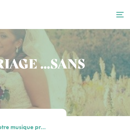
IAGE …SANS
otre musique pr...