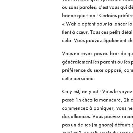
ou sans paroles, c’est vous qui 
bonne question ! Certains préfèren
« Wah » optent pour la lancer lo
tient à cœur. Tous ces petits dét
cela. Vous pouvez également cho
Vous ne savez pas au bras de qui 
généralement les parents ou les 
préférence du sexe opposé, comme
cette personne.
Ca y est, on y est ! Vous le vo
passé 1h chez la manucure, 2h ch
commencez à paniquer, vous ne s
des alliances. Vous pouvez racon
pas un de ses (mignons) défauts 
quoi qu’il en soit, venir du cœur